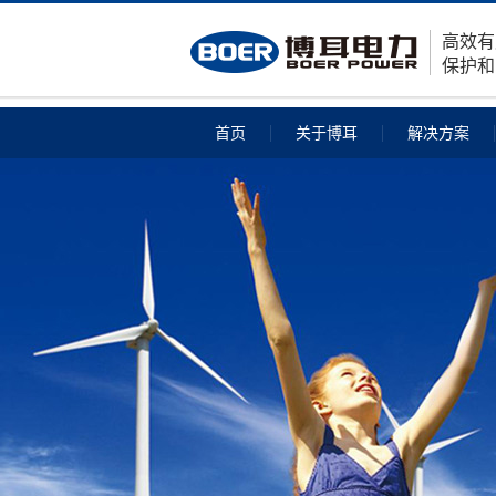
高效有
保护和
首页
关于博耳
解决方案