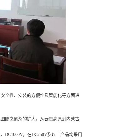
安全性、安装的方便性及智能化等方面进
围随之逐渐的扩大，从云贵高原到内蒙古
、DC1000V，在DC750V及以上产品均采用