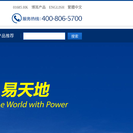
01685.HK
博耳产品
ENGLISH
繁體中文
产品推荐