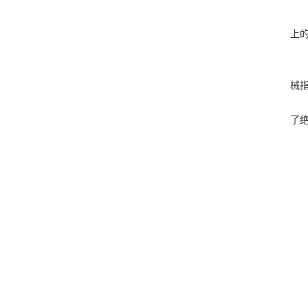
研
上
(
抽
械
抽
了