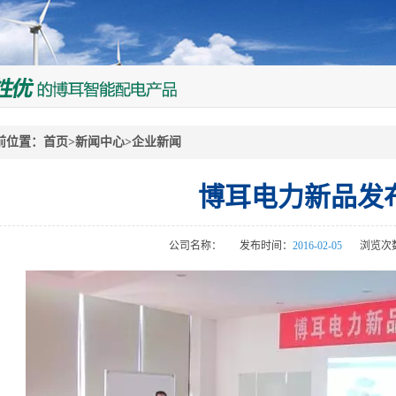
前位置：
首页
>
新闻中心
>
企业新闻
博耳电力新品发
公司名称：
发布时间：
2016-02-05
浏览次