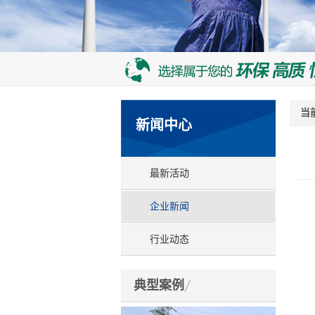
当
新闻中心
最新活动
企业新闻
行业动态
典型案例