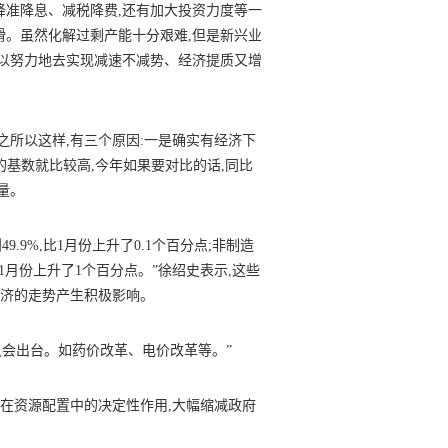
降准降息、减税降费,还有加大投资力度等一
滑。虽然化解过剩产能十分艰难,但是新兴业
可以努力地去实现减速不减势、经济提质又增
所以这样,有三个原因:一是确实有经济下
的基数就比较高,今年如果要对比的话,同比
量。
9%,比1月份上升了0.1个百分点;非制造
%,比1月份上升了1个百分点。”徐绍史表示,这些
经济的走势产生积极影响。
会出台。如药价改革、电价改革等。”
在资源配置中的决定性作用,大幅缩减政府