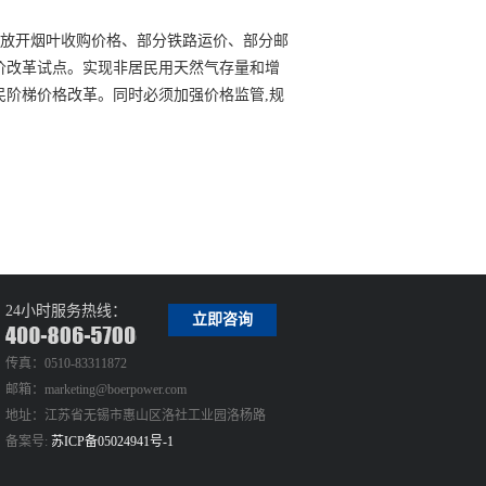
,放开烟叶收购价格、部分铁路运价、部分邮
价改革试点。实现非居民用天然气存量和增
民阶梯价格改革。同时必须加强价格监管,规
24小时服务热线：
立即咨询
传真：0510-83311872
邮箱：marketing@boerpower.com
地址：江苏省无锡市惠山区洛社工业园洛杨路
备案号:
苏ICP备05024941号-1