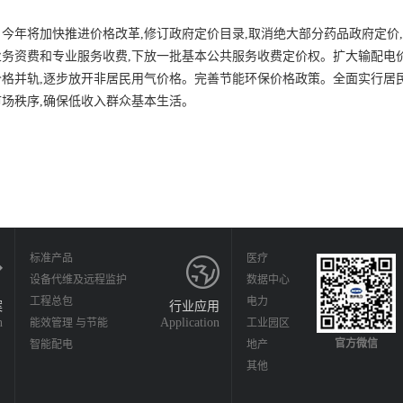
年将加快推进价格改革,修订政府定价目录,取消绝大部分药品政府定价
业务资费和专业服务收费,下放一批基本公共服务收费定价权。扩大输配电
价格并轨,逐步放开非居民用气价格。完善节能环保价格政策。全面实行居
市场秩序,确保低收入群众基本生活。
标准产品
医疗
设备代维及远程监护
数据中心
工程总包
电力
案
行业应用
n
Application
能效管理 与节能
工业园区
官方微信
智能配电
地产
其他