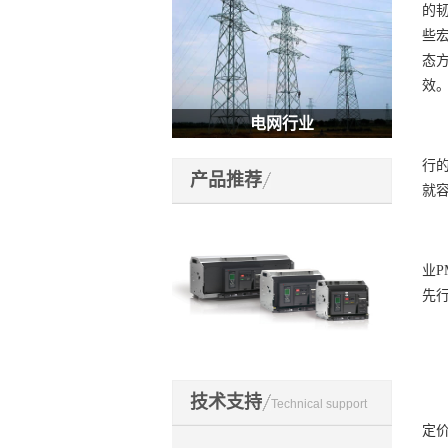
的
些
态
效
电网行业
对
行的
产品推荐
就
“2
业P
先
徐
开关元件
技术支持
Technical support
今
定