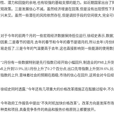
韧性、潜力和回旋的余地,也有较强的基础支撑的能力。如近期国家出台了
宏观政策。三是发展信心不减。虽然经济增速在回落,但是没有出现惯性下
方兴未艾。虽然一些潜在的风险依然存在,但是调控手段的空间很大,完全
。
于今年的前两个月的一些宏观经济数据保持低位运行,徐绍史表示,数据之
因素;二是春节的错月,去年的春节和今年的春节是错月的,所以去年1月份
容易走低了;三是今年的气温要高于去年,这也直接影响到一些能源的使用数
月份有一些数据特别是先行指数已经开始小幅回升,制造业的PMI上升到49.
MI上升到53.9%,比1月份上升了0.2个百分点;出口先导指数上升到39.6
行指数的上升,意味着社会的预期在趋稳,市场的信心在回升,这将会对今后
绍史同时透露,“今年还有几项重大的价格改革措施正在酝酿过程中,不久
年政府工作报告中提出“不失时机加快价格改革”。改革方向是发挥市场
价种类和项目,具备竞争条件的商品和服务价格原则上都要放开。