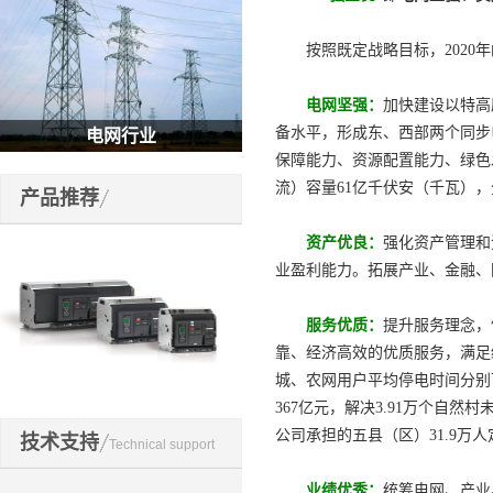
按照既定战略目标，2020年
电网坚强：
加快建设以特高
备水平，形成东、西部两个同步
电网行业
保障能力、资源配置能力、绿色发
流）容量61亿千伏安（千瓦），分
产品推荐
资产优良：
强化资产管理和
业盈利能力。拓展产业、金融、
服务优质：
提升服务理念，
靠、经济高效的优质服务，满足
城、农网用户平均停电时间分别下
367亿元，解决3.91万个自
开关元件
公司承担的五县（区）31.9万
技术支持
Technical support
业绩优秀：
统筹电网、产业