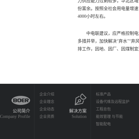
力供应能力过剩较多，华北区域
份富余。按照全社会用电量增速1
4000小时左右。
中电联建议，应严格控制电源
多措并举，加快解决“弃水”“弃
排工作，因地、因厂、因煤制宜
企业介绍
标准产品
企业理念
设备代维及远程监护
企业动态
工程总包
公司简介
解决方案
Company Profile
Solution
企业资质
能效管理 与节能
智能配电