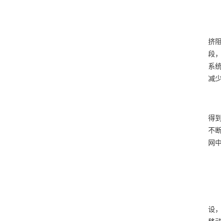
3
在
挤
段
系
减
置
得
不
网
4
近
设