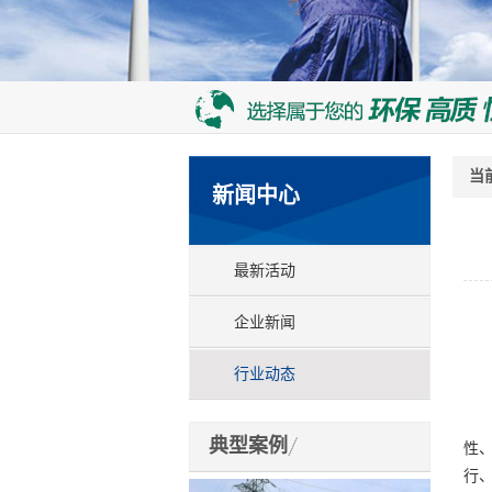
当
新闻中心
最新活动
企业新闻
行业动态
博
典型案例
性
行